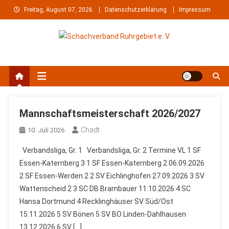
Skip
Freitag, August 07, 2026
Datenschutzerklärung
Impressum
to
content
Schachverband Ruhrgebiet e.
Schach im Ruhrgebiet
V.
Mannschaftsmeisterschaft 2026/2027
Chadt
10. Juli 2026
Verbandsliga, Gr. 1 Verbandsliga, Gr. 2 Termine VL 1 SF
Essen-Katernberg 3 1 SF Essen-Katernberg 2 06.09.2026
2 SF Essen-Werden 2 2 SV Eichlinghofen 27.09.2026 3 SV
Wattenscheid 2 3 SC DB Brambauer 11.10.2026 4 SC
Hansa Dortmund 4 Recklinghäuser SV Süd/Ost
15.11.2026 5 SV Bönen 5 SV BO Linden-Dahlhausen
13.12.2026 6 SV […]