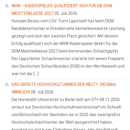
NRW – KADERSPIELER QUALIFIZIERT SICH FÜR DIE DEM
MEISTERKLASSE 2027
30. Juli 2026
Hussain Besou vom LSV-Turm Lippstadt hat beim DEM
Kandidatenturnier in Dresden eine bemerkenswerte Leistung
gezeigt und sich den zweiten Platz gesichert. Mit diesem
Erfolg qualifiziert sich der NRW-Kaderspieler direkt für die
DEM Meisterklasse 2027 beim kommenden Schachgipfel.
Der Lippstädter Schachmeister startete mit einem Freiplatz
des Deutschen Schachbundes (DSB) in den Wettbewerb und
war mit der […]
DAS GRÖßTE HOCHSCHULTURNIER DER WELT?- DIESMAL
WIRKLICH!
28. Juli 2026
Die Humboldt-Universität zu Berlin lädt am 07+.08.11.2026
erneut zur Deutschen Hochschulmeisterschaft im Schnell-
und Blitzschach ein. Nachdem wir in 2025 das zweitgrößte
Hochschulschachturnier der Welt ausgerichtet haben,
knacken wir mit eurer Teilnahme dieses Jahr den Rekord!