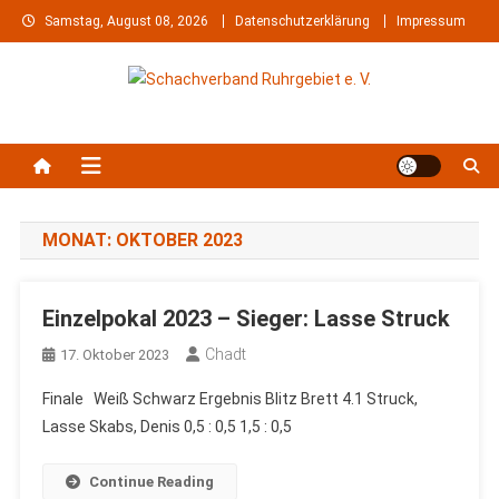
Skip
Samstag, August 08, 2026
Datenschutzerklärung
Impressum
to
content
Schachverband Ruhrgebiet e.
Schach im Ruhrgebiet
V.
MONAT:
OKTOBER 2023
Einzelpokal 2023 – Sieger: Lasse Struck
Chadt
17. Oktober 2023
Finale Weiß Schwarz Ergebnis Blitz Brett 4.1 Struck,
Lasse Skabs, Denis 0,5 : 0,5 1,5 : 0,5
Continue Reading