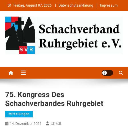
Skip
Freitag, August 07, 2026
Datenschutzerklärung
Impressum
to
content
Schachverband Ruhrgebiet e.
Schach im Ruhrgebiet
V.
75. Kongress Des
Schachverbandes Ruhrgebiet
Mitteilungen
Chadt
14. Dezember 2021