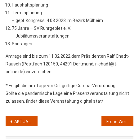
Haushaltsplanung
Terminplanung
– gepl. Kongress, 4.03.2023 im Bezirk Mülheim
75 Jahre – SV Ruhrgebiet e. V.
– Jubiläumsveranstaltungen
Sonstiges
Anträge sind bis zum 11.02.2022 dem Präsidenten Ralf Chadt-
Rausch (Postfach 120150, 44291 Dortmund, r-chadt@t-
online.de) einzureichen.
* Es gilt die am Tage vor Ort gültige Corona-Verordnung.
Sollte die pandemische Lage eine Präsenzveranstaltung nicht
zulassen, findet diese Veranstaltung digital statt.
Beitragsnavigation
AKTUALISIERTES HYGIENEKONZEPT FÜR TURNIERE DES SVR (09.12.2021)
Frohe Weihnachten und ein gesundes und erfolgreiches 2022!