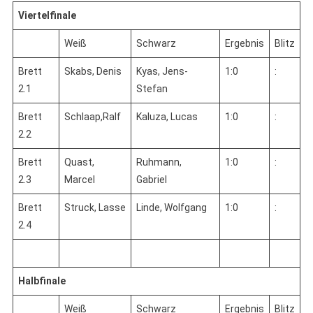
Viertelfinale
Weiß
Schwarz
Ergebnis
Blitz
Brett
Skabs, Denis
Kyas, Jens-
1:0
:
2.1
Stefan
Brett
Schlaap,Ralf
Kaluza, Lucas
1:0
:
2.2
Brett
Quast,
Ruhmann,
1:0
:
2.3
Marcel
Gabriel
Brett
Struck, Lasse
Linde, Wolfgang
1:0
:
2.4
Halbfinale
Weiß
Schwarz
Ergebnis
Blitz