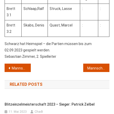
Brett
Schlaap,Ralf
Struck, Lasse
:
:
3.1
Brett
Skabs, Denis
Quast, Marcel
:
:
3.2
Schwarz hat Heimspiel – die Partien müssen bis zum
02.09.2023 gespielt werden.
Sebastian Zimmer, 2. Spielleiter
Beitragsnavigation
Mannschaftsmeisterschaft 2023/2024
Mannschaftsmeisterschaft 2023/2024 – Ausschreibung
RELATED POSTS
Blitzeinzelmeisterschaft 2023 – Sieger: Patrick Zelbel
11. Mai 2023
Chadt