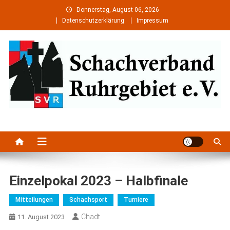
Skip
Donnerstag, August 06, 2026
to
Datenschutzerklärung
Impressum
content
Schachverband Ruhrgebiet e.
Schach im Ruhrgebiet
V.
Einzelpokal 2023 – Halbfinale
Mitteilungen
Schachsport
Turniere
Chadt
11. August 2023