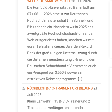
WELT?- DIESMAL WIRKLICH!
28. Juli 2026
Die Humboldt-Universität zu Berlin lädt am
07+.08.11.2026 erneut zur Deutschen
Hochschulmeisterschaft im Schnell- und
Blitzschach ein. Nachdem wir in 2025 das
zweitgrößte Hochschulschachturnier der
Welt ausgerichtet haben, knacken wir mit
eurer Teilnahme dieses Jahr den Rekord!
Dank der großzügigen Unterstützung durch
die Unternehmensberatung d-fine und den
Deutschen Schachbund e.V. erwarten euch
ein Preispool von 3.550 € sowie ein
attraktives Rahmenprogramm: […]
RÜCKBLICH B-/ C-TRAINER FORTBILDUNG
21.
Juli 2026
Klaus Lanwehr – 15 B- / C-Trainer und 2
Trainerinnen verlängerten durch ihre