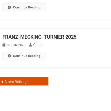
Continue Reading
FRANZ-MECKING-TURNIER 2025
Chadt
25. Juni 2025
Continue Reading
Beitragsnavigation
Ältere Beiträge