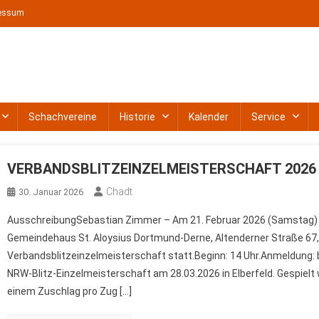
essum
t e. V.
Schachvereine
Historie
Kalender
Service
VERBANDSBLITZEINZELMEISTERSCHAFT 2026
Chadt
30. Januar 2026
AusschreibungSebastian Zimmer – Am 21. Februar 2026 (Samstag) f
Gemeindehaus St. Aloysius Dortmund-Derne, Altenderner Straße 67
Verbandsblitzeinzelmeisterschaft statt.Beginn: 14 Uhr.Anmeldung: bis 
NRW-Blitz-Einzelmeisterschaft am 28.03.2026 in Elberfeld. Gespielt
einem Zuschlag pro Zug […]