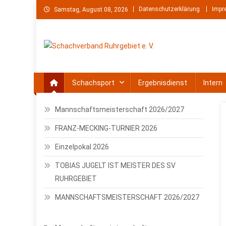
Skip
Datenschutzerklärung
Impr
Samstag, August 08, 2026
to
content
Schachverband Ruhrgebie
Schach im Ruhrgebiet
Schachsport
Ergebnisdienst
Intern
Mannschaftsmeisterschaft 2026/2027
FRANZ-MECKING-TURNIER 2026
Einzelpokal 2026
TOBIAS JUGELT IST MEISTER DES SV
RUHRGEBIET
MANNSCHAFTSMEISTERSCHAFT 2026/2027