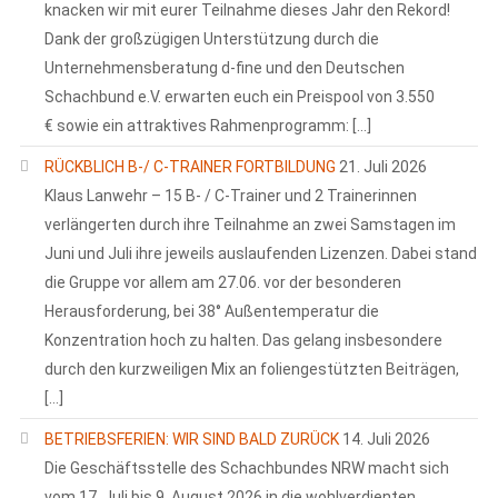
knacken wir mit eurer Teilnahme dieses Jahr den Rekord!
Dank der großzügigen Unterstützung durch die
Unternehmensberatung d-fine und den Deutschen
Schachbund e.V. erwarten euch ein Preispool von 3.550
€ sowie ein attraktives Rahmenprogramm: […]
RÜCKBLICH B-/ C-TRAINER FORTBILDUNG
21. Juli 2026
Klaus Lanwehr – 15 B- / C-Trainer und 2 Trainerinnen
verlängerten durch ihre Teilnahme an zwei Samstagen im
Juni und Juli ihre jeweils auslaufenden Lizenzen. Dabei stand
die Gruppe vor allem am 27.06. vor der besonderen
Herausforderung, bei 38° Außentemperatur die
Konzentration hoch zu halten. Das gelang insbesondere
durch den kurzweiligen Mix an foliengestützten Beiträgen,
[…]
BETRIEBSFERIEN: WIR SIND BALD ZURÜCK
14. Juli 2026
Die Geschäftsstelle des Schachbundes NRW macht sich
vom 17. Juli bis 9. August 2026 in die wohlverdienten