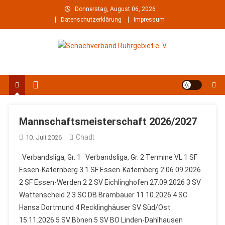
Skip
Donnerstag, August 06, 2026
to
Datenschutzerklärung
Impressum
content
Schachverband Ruhrgebiet e.
Schach im Ruhrgebiet
V.
Mannschaftsmeisterschaft 2026/2027
Chadt
10. Juli 2026
Verbandsliga, Gr. 1 Verbandsliga, Gr. 2 Termine VL 1 SF
Essen-Katernberg 3 1 SF Essen-Katernberg 2 06.09.2026
2 SF Essen-Werden 2 2 SV Eichlinghofen 27.09.2026 3 SV
Wattenscheid 2 3 SC DB Brambauer 11.10.2026 4 SC
Hansa Dortmund 4 Recklinghäuser SV Süd/Ost
15.11.2026 5 SV Bönen 5 SV BO Linden-Dahlhausen