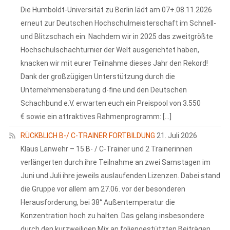
Die Humboldt-Universität zu Berlin lädt am 07+.08.11.2026
erneut zur Deutschen Hochschulmeisterschaft im Schnell-
und Blitzschach ein. Nachdem wir in 2025 das zweitgrößte
Hochschulschachturnier der Welt ausgerichtet haben,
knacken wir mit eurer Teilnahme dieses Jahr den Rekord!
Dank der großzügigen Unterstützung durch die
Unternehmensberatung d-fine und den Deutschen
Schachbund e.V. erwarten euch ein Preispool von 3.550
€ sowie ein attraktives Rahmenprogramm: […]
RÜCKBLICH B-/ C-TRAINER FORTBILDUNG
21. Juli 2026
Klaus Lanwehr – 15 B- / C-Trainer und 2 Trainerinnen
verlängerten durch ihre Teilnahme an zwei Samstagen im
Juni und Juli ihre jeweils auslaufenden Lizenzen. Dabei stand
die Gruppe vor allem am 27.06. vor der besonderen
Herausforderung, bei 38° Außentemperatur die
Konzentration hoch zu halten. Das gelang insbesondere
durch den kurzweiligen Mix an foliengestützten Beiträgen,