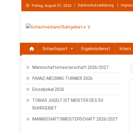
Skip
Datenschutzerklärung
Impre
Freitag, August 07, 2026
to
content
Schachverband Ruhrgebie
Schach im Ruhrgebiet
Schachsport
Ergebnisdienst
Intern
Mannschaftsmeisterschaft 2026/2027
FRANZ-MECKING-TURNIER 2026
Einzelpokal 2026
TOBIAS JUGELT IST MEISTER DES SV
RUHRGEBIET
MANNSCHAFTSMEISTERSCHAFT 2026/2027