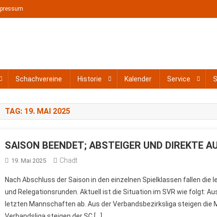
pressum
t e. V.
Schachvereine
Historie
Kalender
Service
S
TAG:
19. MAI 2025
SAISON BEENDET; ABSTEIGER UND DIREKTE A
Chadt
19. Mai 2025
Nach Abschluss der Saison in den einzelnen Spielklassen fallen di
und Relegationsrunden. Aktuell ist die Situation im SVR wie folgt: Au
letzten Mannschaften ab. Aus der Verbandsbezirksliga steigen die 
Verbandsliga steigen der SC […]