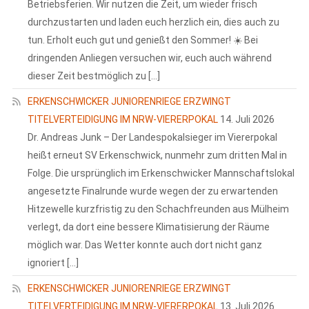
Betriebsferien. Wir nutzen die Zeit, um wieder frisch
durchzustarten und laden euch herzlich ein, dies auch zu
tun. Erholt euch gut und genießt den Sommer! ☀️ Bei
dringenden Anliegen versuchen wir, euch auch während
dieser Zeit bestmöglich zu […]
ERKENSCHWICKER JUNIORENRIEGE ERZWINGT
TITELVERTEIDIGUNG IM NRW-VIERERPOKAL
14. Juli 2026
Dr. Andreas Junk – Der Landespokalsieger im Viererpokal
heißt erneut SV Erkenschwick, nunmehr zum dritten Mal in
Folge. Die ursprünglich im Erkenschwicker Mannschaftslokal
angesetzte Finalrunde wurde wegen der zu erwartenden
Hitzewelle kurzfristig zu den Schachfreunden aus Mülheim
verlegt, da dort eine bessere Klimatisierung der Räume
möglich war. Das Wetter konnte auch dort nicht ganz
ignoriert […]
ERKENSCHWICKER JUNIORENRIEGE ERZWINGT
TITELVERTEIDIGUNG IM NRW-VIERERPOKAL
13. Juli 2026