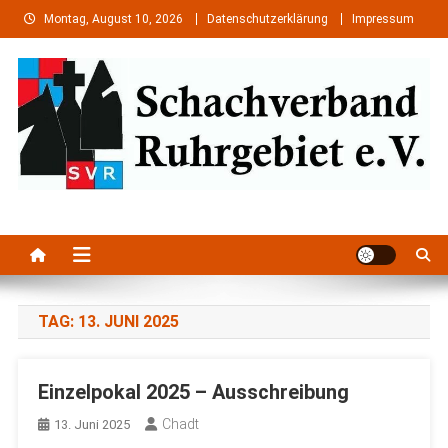
Skip
Montag, August 10, 2026
Datenschutzerklärung
Impressum
to
content
Schachverband Ruhrgebiet e.
Schach im Ruhrgebiet
V.
TAG:
13. JUNI 2025
Einzelpokal 2025 – Ausschreibung
Chadt
13. Juni 2025