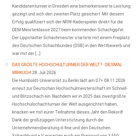
Kandidatenturnier in Dresden eine bemerkenswerte Leistung
gezeigt und sich den zweiten Platz gesichert. Mit diesem
Erfolg qualifiziert sich der NRW-Kaderspieler direkt für die
DEM Meisterklasse 2027 beim kommenden Schachgipfel.
Der Lippstädter Schachmeister startete mit einem Freiplatz
des Deutschen Schachbundes (DSB) in den Wettbewerb und
war mit der […]
DAS GRÖßTE HOCHSCHULTURNIER DER WELT?- DIESMAL
WIRKLICH!
28. Juli 2026
Die Humboldt-Universität zu Berlin lädt am 07+.08.11.2026
erneut zur Deutschen Hochschulmeisterschaft im Schnell-
und Blitzschach ein. Nachdem wir in 2025 das zweitgrößte
Hochschulschachturnier der Welt ausgerichtet haben,
knacken wir mit eurer Teilnahme dieses Jahr den Rekord!
Dank der großzügigen Unterstützung durch die
Unternehmensberatung d-fine und den Deutschen
Schachbund e.V. erwarten euch ein Preispool von 3.550