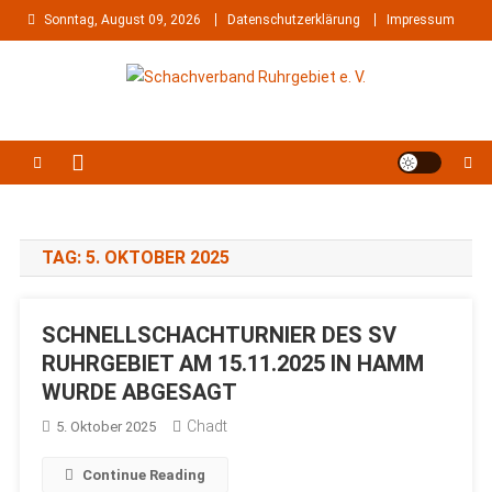
Skip
Sonntag, August 09, 2026
Datenschutzerklärung
Impressum
to
content
Schachverband Ruhrgebiet e.
Schach im Ruhrgebiet
V.
TAG:
5. OKTOBER 2025
SCHNELLSCHACHTURNIER DES SV
RUHRGEBIET AM 15.11.2025 IN HAMM
WURDE ABGESAGT
Chadt
5. Oktober 2025
Continue Reading