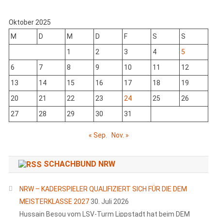
Oktober 2025
M
D
M
D
F
S
S
1
2
3
4
5
6
7
8
9
10
11
12
13
14
15
16
17
18
19
20
21
22
23
24
25
26
27
28
29
30
31
« Sep.
Nov. »
SCHACHBUND NRW
NRW – KADERSPIELER QUALIFIZIERT SICH FÜR DIE DEM
MEISTERKLASSE 2027
30. Juli 2026
Hussain Besou vom LSV-Turm Lippstadt hat beim DEM