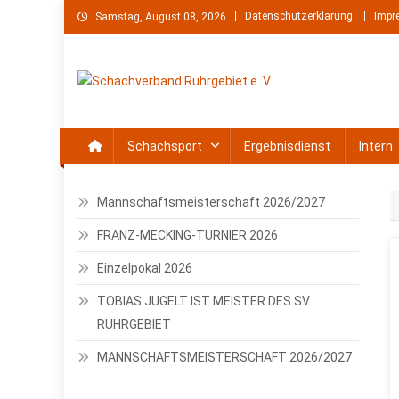
Skip
Datenschutzerklärung
Impr
Samstag, August 08, 2026
to
content
Schachverband Ruhrgebie
Schach im Ruhrgebiet
Schachsport
Ergebnisdienst
Intern
Mannschaftsmeisterschaft 2026/2027
FRANZ-MECKING-TURNIER 2026
Einzelpokal 2026
TOBIAS JUGELT IST MEISTER DES SV
RUHRGEBIET
MANNSCHAFTSMEISTERSCHAFT 2026/2027