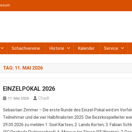
essum
t e. V.
Schachvereine
Historie
Kalender
Service
TAG:
11. MAI 2026
EINZELPOKAL 2026
Chadt
11. Mai 2026
Sebastian Zimmer – Die erste Runde des Einzel-Pokal wird im Vorfel
Teilnehmer und die vier Halbfinalisten 2025. Die Bezirksspielleiter we
29.05.2026 zu melden.1. Soel Kartsev, 2. Lando Korten, 3. Fabian Sc
(SC Rochade Rüttenscheid), 6. Marcus ter Steeg (SF Werden), 7. Dor