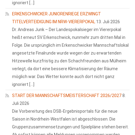
ignoriert […]
ERKENSCHWICKER JUNIORENRIEGE ERZWINGT
TITELVERTEIDIGUNG IM NRW-VIERERPOKAL
13. Juli 2026
Dr. Andreas Junk – Der Landespokalsieger im Viererpokal
heißt erneut SV Erkenschwick, nunmehr zum dritten Mal in
Folge. Die ursprünglich im Erkenschwicker Mannschaftslokal
angesetzte Finalrunde wurde wegen der zu erwartenden
Hitzewelle kurzfristig zu den Schachfreunden aus Mülheim
verlegt, da dort eine bessere Klimatisierung der Räume
möglich war. Das Wetter konnte auch dort nicht ganz
ignoriert […]
START DER MANNSCHAFTSMEISTERSCHAFT 2026/2027
8.
Juli 2026
Die Vorbereitung des DSB-Ergebnisportals für die neue
Saison in Nordrhein-Westfalen ist abgeschlossen. Die
Gruppenzusammensetzungen und Spielpläne stehen bereit.
Ab sofort können alle Meldungen vorgenommen werden.