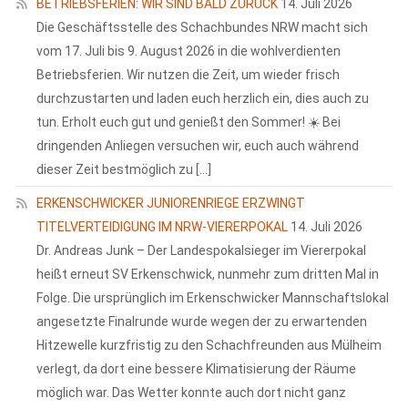
BETRIEBSFERIEN: WIR SIND BALD ZURÜCK
14. Juli 2026
Die Geschäftsstelle des Schachbundes NRW macht sich
vom 17. Juli bis 9. August 2026 in die wohlverdienten
Betriebsferien. Wir nutzen die Zeit, um wieder frisch
durchzustarten und laden euch herzlich ein, dies auch zu
tun. Erholt euch gut und genießt den Sommer! ☀️ Bei
dringenden Anliegen versuchen wir, euch auch während
dieser Zeit bestmöglich zu […]
ERKENSCHWICKER JUNIORENRIEGE ERZWINGT
TITELVERTEIDIGUNG IM NRW-VIERERPOKAL
14. Juli 2026
Dr. Andreas Junk – Der Landespokalsieger im Viererpokal
heißt erneut SV Erkenschwick, nunmehr zum dritten Mal in
Folge. Die ursprünglich im Erkenschwicker Mannschaftslokal
angesetzte Finalrunde wurde wegen der zu erwartenden
Hitzewelle kurzfristig zu den Schachfreunden aus Mülheim
verlegt, da dort eine bessere Klimatisierung der Räume
möglich war. Das Wetter konnte auch dort nicht ganz